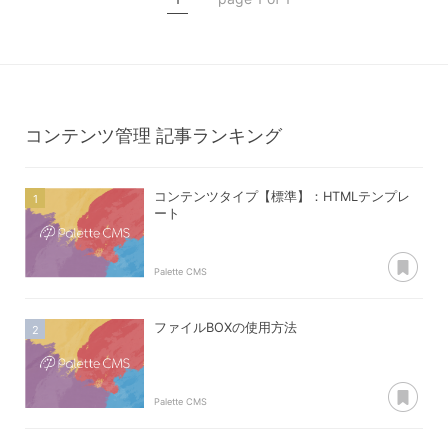
コンテンツタイプ【entry】
コンテンツタイプ【entry】
エントリー一覧
エントリー登録
コンテンツ管理
記事ランキング
コンテンツタイプ【標準】：HTMLテンプレ
ート
あ
Palette CMS
ファイルBOXの使用方法
あ
Palette CMS