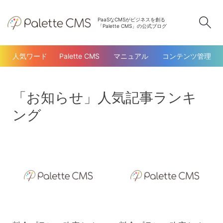
PaaSなCMSがビジネスを創る
検
「Palette CMS」の公式ブログ
人気ワード
Palette CMS
マニュアル
コンテンツ管理
「お知らせ」人気記事ランキ
ング