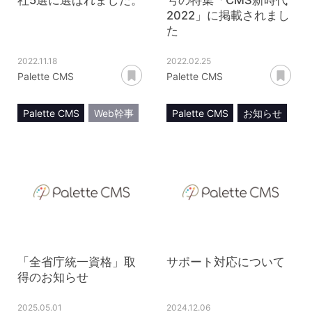
2022」に掲載されまし
た
2022.11.18
2022.02.25
あとで読む
あ
Palette CMS
Palette CMS
Palette CMS
Web幹事
Palette CMS
お知らせ
メディア掲載
お知らせ
Web Designing
CMS
DX
ヘッドレス
メディア掲載
「全省庁統一資格」取
サポート対応について
得のお知らせ
2025.05.01
2024.12.06