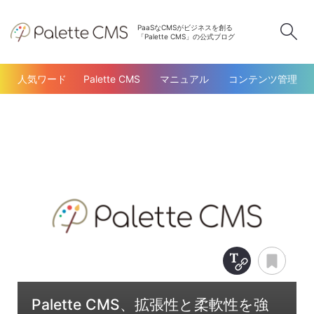
PaaSなCMSがビジネスを創る
検
「Palette CMS」の公式ブログ
人気ワード
Palette CMS
マニュアル
コンテンツ管理
Copy Title &
あと
Palette CMS、拡張性と柔軟性を強