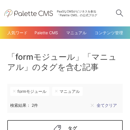
PaaSなCMSがビジネスを創る
検
「Palette CMS」の公式ブログ
人気ワード
Palette CMS
マニュアル
コンテンツ管理
「formモジュール」「マニュ
アル」のタグを含む記事
formモジュール
マニュアル
検索結果： 2件
全てクリア
タグ