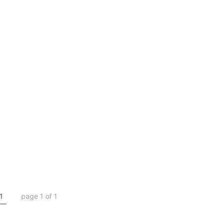
1
page 1 of 1