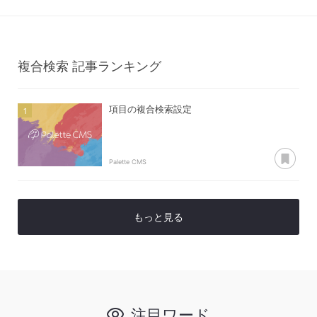
複合検索
記事ランキング
項目の複合検索設定
あ
Palette CMS
もっと見る
注目ワード