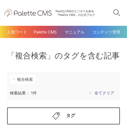
PaaSなCMSがビジネスを創る
検
「Palette CMS」の公式ブログ
人気ワード
Palette CMS
マニュアル
コンテンツ管理
「複合検索」のタグを含む記事
複合検索
検索結果： 1件
全てクリア
タグ