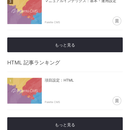
マニュアルインデックス：基本・運用設定
あ
Palette CMS
もっと見る
HTML
記事ランキング
項目設定：HTML
あ
Palette CMS
もっと見る