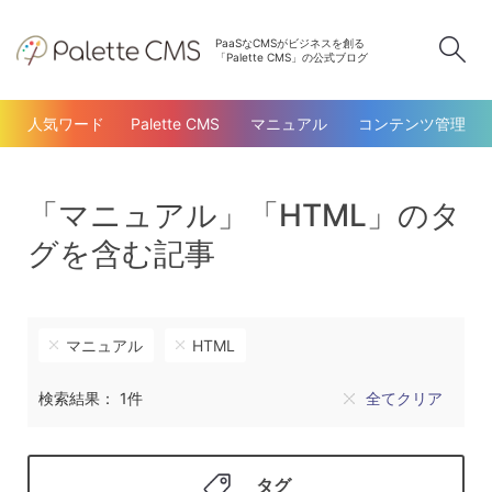
PaaSなCMSがビジネスを創る
検
「Palette CMS」の公式ブログ
人気ワード
Palette CMS
マニュアル
コンテンツ管理
「マニュアル」「HTML」のタ
グを含む記事
マニュアル
HTML
検索結果： 1件
全てクリア
タグ