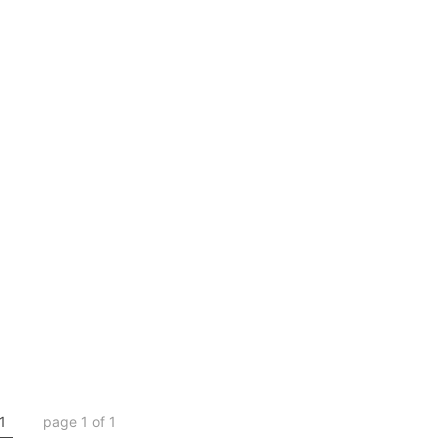
1
page 1 of 1