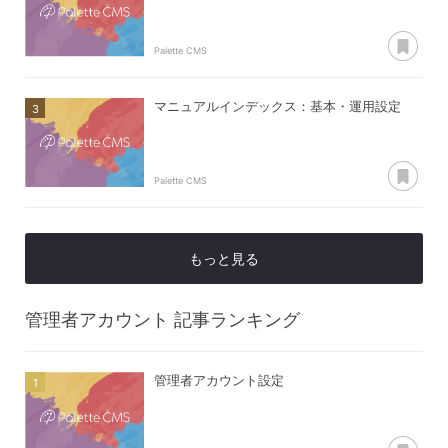
あ
Palette CMS
マニュアルインデックス：基本・運用設定
あ
Palette CMS
もっと見る
管理者アカウント
記事ランキング
管理者アカウント設定
あ