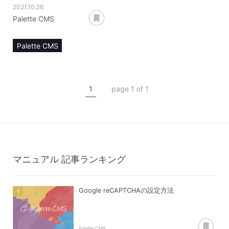
2021.10.26
あとで読む
Palette CMS
Palette CMS
マニュアル
コンテンツ管理
1
page 1 of 1
コンテンツタイプ【pay】
ユーザー登録
エントリー登録
フォーム登録
マニュアル
記事ランキング
Google reCAPTCHAの設定方法
あ
Palette CMS