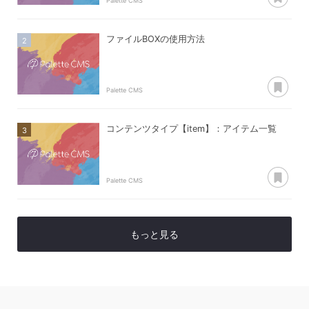
Palette CMS
ファイルBOXの使用方法
あ
Palette CMS
コンテンツタイプ【item】：アイテム一覧
あ
Palette CMS
もっと見る