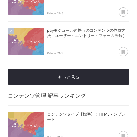
あ
Palette CMS
payモジュール連携時のコンテンツの作成方
法（ユーザー・エントリー・フォーム登録）
あ
Palette CMS
もっと見る
コンテンツ管理
記事ランキング
コンテンツタイプ【標準】：HTMLテンプレ
ート
あ