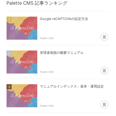
Palette CMS
記事ランキング
Google reCAPTCHAの設定方法
あ
Palette CMS
管理者画面の概要マニュアル
あ
Palette CMS
マニュアルインデックス：基本・運用設定
あ
Palette CMS