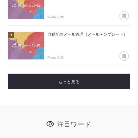
あ
Palette CMS
自動配信メール管理（メールテンプレート）
あ
Palette CMS
もっと見る
注目ワード