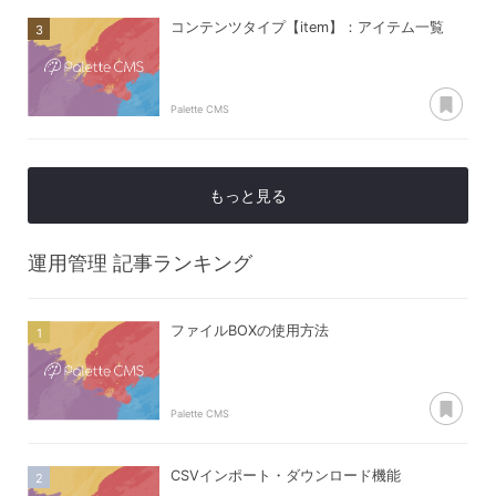
コンテンツタイプ【item】：アイテム一覧
あ
Palette CMS
もっと見る
運用管理
記事ランキング
ファイルBOXの使用方法
あ
Palette CMS
CSVインポート・ダウンロード機能