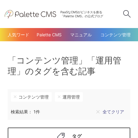
PaaSなCMSがビジネスを創る
検
「Palette CMS」の公式ブログ
人気ワード
Palette CMS
マニュアル
コンテンツ管理
「コンテンツ管理」「運用管
理」のタグを含む記事
コンテンツ管理
運用管理
検索結果： 1件
全てクリア
タグ