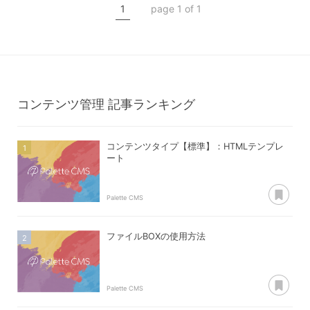
1
page 1 of 1
コンテンツ管理
コンテンツ管理
記事ランキング
コンテンツタイプ【標準】：HTMLテンプレ
ート
あ
Palette CMS
ファイルBOXの使用方法
あ
Palette CMS