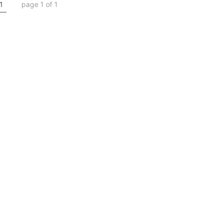
1
page 1 of 1