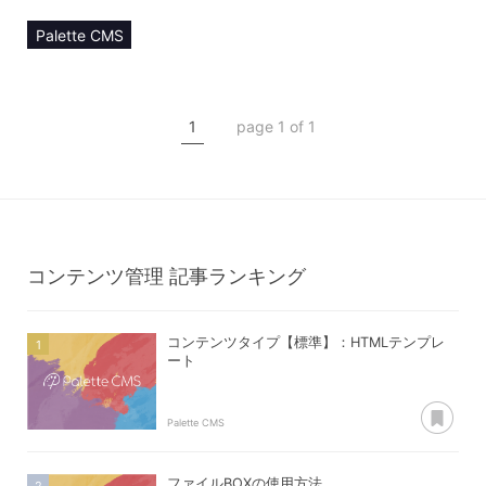
Palette CMS
マニュアル
コンテンツ管理
1
page 1 of 1
コンテンツタイプ【item】
アイテム詳細
コンテンツ管理
記事ランキング
コンテンツタイプ【標準】：HTMLテンプレ
ート
あ
Palette CMS
ファイルBOXの使用方法