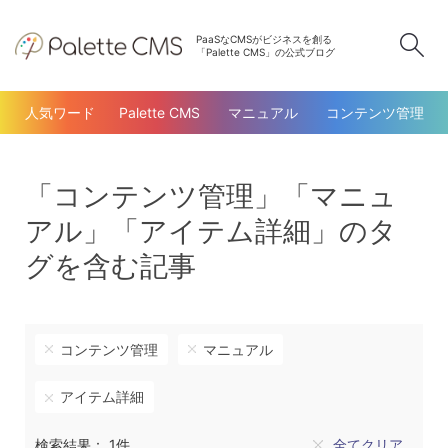
PaaSなCMSがビジネスを創る
検
「Palette CMS」の公式ブログ
人気ワード
Palette CMS
マニュアル
コンテンツ管理
「コンテンツ管理」「マニュ
アル」「アイテム詳細」のタ
グを含む記事
コンテンツ管理
マニュアル
アイテム詳細
検索結果： 1件
全てクリア