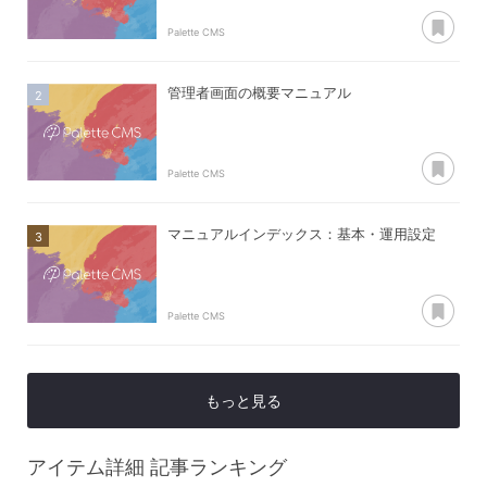
あ
Palette CMS
管理者画面の概要マニュアル
あ
Palette CMS
マニュアルインデックス：基本・運用設定
あ
Palette CMS
もっと見る
アイテム詳細
記事ランキング