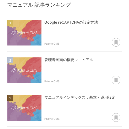
マニュアル
記事ランキング
Google reCAPTCHAの設定方法
あ
Palette CMS
管理者画面の概要マニュアル
あ
Palette CMS
マニュアルインデックス：基本・運用設定
あ
Palette CMS