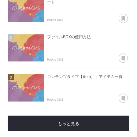
ート
あ
Palette CMS
ファイルBOXの使用方法
あ
Palette CMS
コンテンツタイプ【item】：アイテム一覧
あ
Palette CMS
もっと見る