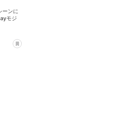
るシーンに
ayモジ
あとで読む