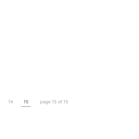
14
15
page 15 of 15