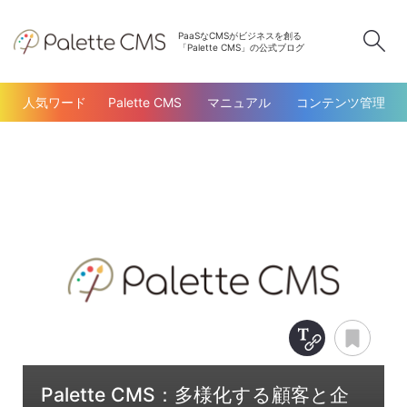
PaaSなCMSがビジネスを創る
検
「Palette CMS」の公式ブログ
人気ワード
Palette CMS
マニュアル
コンテンツ管理
Copy Title &
あと
Palette CMS：多様化する顧客と企