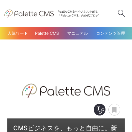
PaaSなCMSがビジネスを創る
検
「Palette CMS」の公式ブログ
人気ワード
Palette CMS
マニュアル
コンテンツ管理
Copy Title &
あと
CMSビジネスを、もっと自由に。新