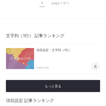
1
page 1 of 1
文字列（1行）
記事ランキング
項目設定：文字列（1行）
あ
Palette CMS
もっと見る
項目設定
記事ランキング