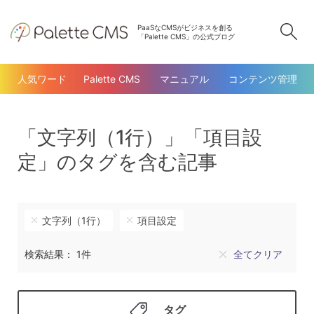
PaaSなCMSがビジネスを創る
検
「Palette CMS」の公式ブログ
人気ワード
Palette CMS
マニュアル
コンテンツ管理
「文字列（1行）」「項目設
定」のタグを含む記事
文字列（1行）
項目設定
検索結果： 1件
全てクリア
タグ