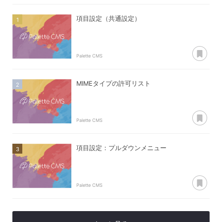
項目設定（共通設定）
あ
Palette CMS
MIMEタイプの許可リスト
あ
Palette CMS
項目設定：プルダウンメニュー
あ
Palette CMS