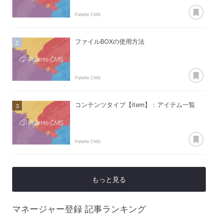
あ
Palette CMS
ファイルBOXの使用方法
あ
Palette CMS
コンテンツタイプ【item】：アイテム一覧
あ
Palette CMS
もっと見る
マネージャー登録
記事ランキング