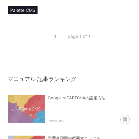
Palette CMS
マニュアル
コンテンツ管理
1
page 1 of 1
コンテンツタイプ【manager】
マネージャー登録
マニュアル
記事ランキング
Google reCAPTCHAの設定方法
あ
Palette CMS
管理者画面の概要マニュアル