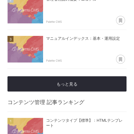
あ
Palette CMS
マニュアルインデックス：基本・運用設定
あ
Palette CMS
もっと見る
コンテンツ管理
記事ランキング
コンテンツタイプ【標準】：HTMLテンプレ
ート