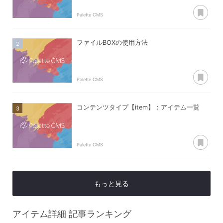
あ
Palette CMS
ファイルBOXの使用方法
あ
Palette CMS
コンテンツタイプ【item】：アイテム一覧
あ
Palette CMS
もっと見る
アイテム詳細
記事ランキング