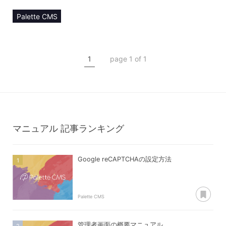
Palette CMS
マニュアル
コンテンツ管理
1
page 1 of 1
コンテンツタイプ【item】
アイテム詳細
マニュアル
記事ランキング
Google reCAPTCHAの設定方法
あ
Palette CMS
管理者画面の概要マニュアル