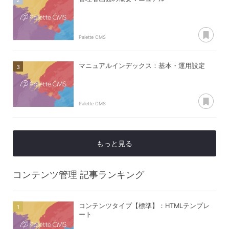
あ
Palette CMS
マニュアルインデックス：基本・運用設定
あ
Palette CMS
もっと見る
コンテンツ管理
記事ランキング
コンテンツタイプ【標準】：HTMLテンプレ
ート