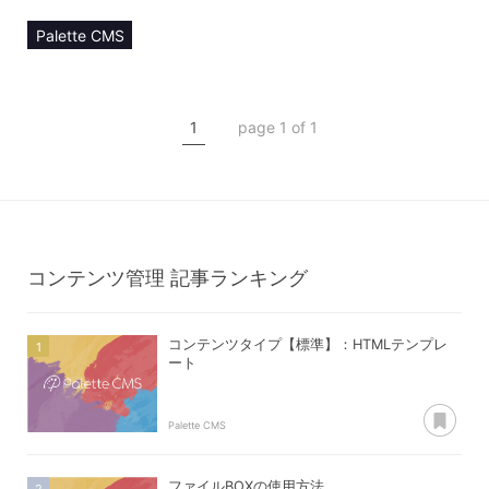
Palette CMS
マニュアル
コンテンツ管理
1
page 1 of 1
コンテンツタイプ【manager】
マネージャー登録
コンテンツ管理
記事ランキング
コンテンツタイプ【標準】：HTMLテンプレ
ート
あ
Palette CMS
ファイルBOXの使用方法