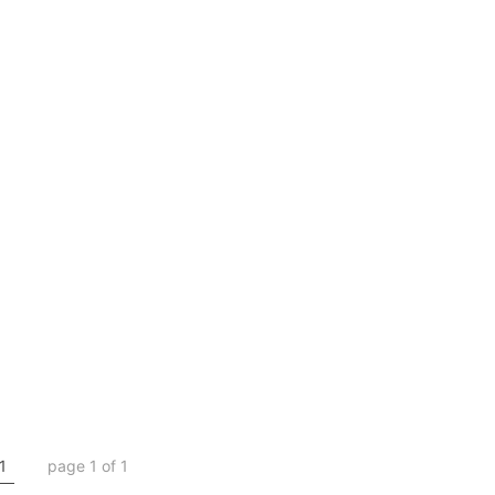
1
page 1 of 1