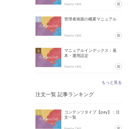
あ
Palette CMS
管理者画面の概要マニュアル
あ
Palette CMS
マニュアルインデックス：基
本・運用設定
あ
Palette CMS
もっと見る
注文一覧
記事ランキング
コンテンツタイプ【pay】：注
文一覧
あ
Palette CMS