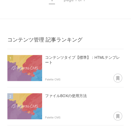
コンテンツタイプ【review】
レビュー登録
コンテンツ管理
記事ランキング
コンテンツタイプ【標準】：HTMLテンプレ
ート
あ
Palette CMS
ファイルBOXの使用方法
あ
Palette CMS