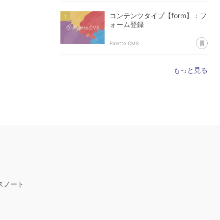
コンテンツタイプ【form】：フ
ォーム登録
あ
Palette CMS
もっと見る
スノート