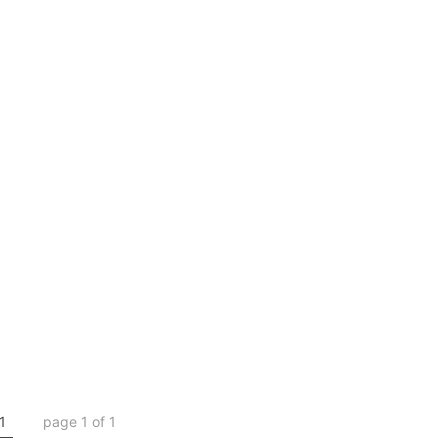
1
page 1 of 1