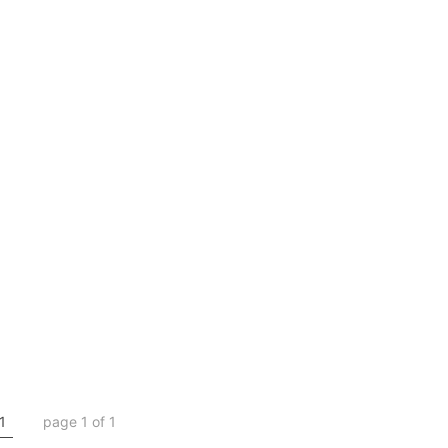
1
page 1 of 1