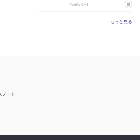
あ
Palette CMS
もっと見る
スノート