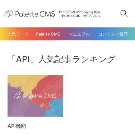
PaaSなCMSがビジネスを創る
検
「Palette CMS」の公式ブログ
人気ワード
Palette CMS
マニュアル
コンテンツ管理
「API」人気記事ランキング
API機能